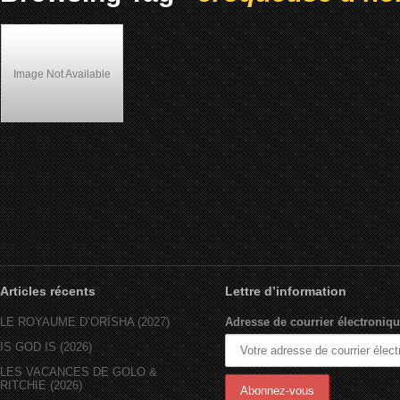
Image Not Available
Woo (1998)
Articles récents
Lettre d’information
LE ROYAUME D’ORÏSHA (2027)
Adresse de courrier électroniqu
IS GOD IS (2026)
LES VACANCES DE GOLO &
RITCHIE (2026)