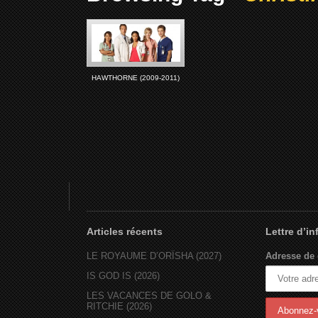
HAWTHORNE (2009-2011)
Articles récents
Lettre d’i
LE ROYAUME D’ORÏSHA (2027)
Adresse de 
IS GOD IS (2026)
LES VACANCES DE GOLO &
RITCHIE (2026)