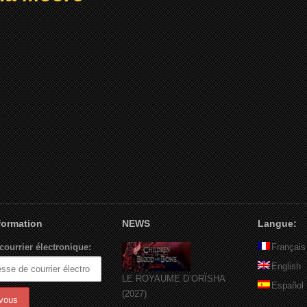
nformation
NEWS
Langue:
courrier électronique:
Français
English
LE ROYAUME D’ORÏSHA
Español
(2027)