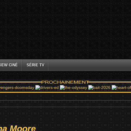
IEW CINÉ
SÉRIE TV
ina Moore