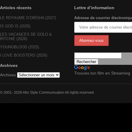
Articles récents
Lettre d’information
LE ROYAUME D’ORÏSHA (2027)
Adresse de courrier électroniqu
IS GOD IS (2026)
LES VACANCES DE GOLO &
RITCHIE (2026)
YOUNGBLOOD (2025)
I LOVE BOOSTERS (2026)
Archives
Trouves ton film en Streaming
Archives
© 2001- 2026 Afro Style Communication All rights reserved.