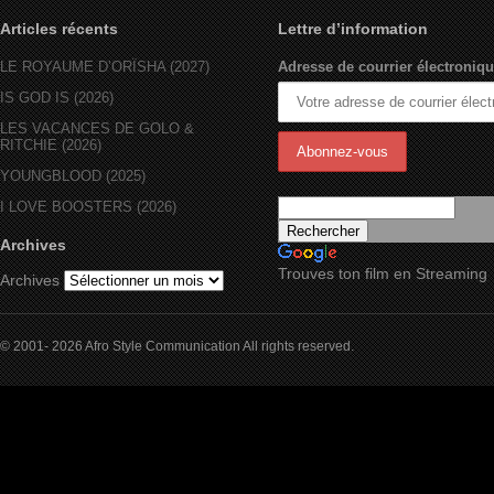
Articles récents
Lettre d’information
LE ROYAUME D’ORÏSHA (2027)
Adresse de courrier électroniqu
IS GOD IS (2026)
LES VACANCES DE GOLO &
RITCHIE (2026)
YOUNGBLOOD (2025)
I LOVE BOOSTERS (2026)
Archives
Trouves ton film en Streaming
Archives
© 2001- 2026 Afro Style Communication All rights reserved.