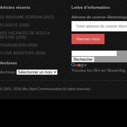
Articles récents
Lettre d’information
LE ROYAUME D’ORÏSHA (2027)
Adresse de courrier électroniqu
IS GOD IS (2026)
LES VACANCES DE GOLO &
RITCHIE (2026)
YOUNGBLOOD (2025)
I LOVE BOOSTERS (2026)
Archives
Trouves ton film en Streaming
Archives
© 2001- 2026 Afro Style Communication All rights reserved.