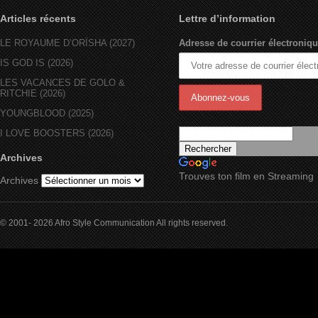
Articles récents
Lettre d’information
LE ROYAUME D’ORÏSHA (2027)
Adresse de courrier électroniqu
IS GOD IS (2026)
LES VACANCES DE GOLO &
RITCHIE (2026)
YOUNGBLOOD (2025)
I LOVE BOOSTERS (2026)
Archives
Trouves ton film en Streaming
Archives
© 2001- 2026 Afro Style Communication All rights reserved.