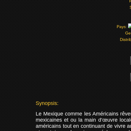
Pays:
Ge
Distri
Synopsis:
Le Mexique comme les Américains rêverai
mexicaines et ou la main d’œuvre locale
américains tout en continuant de vivre 