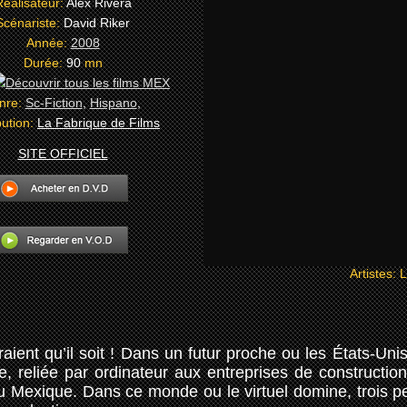
Réalisateur:
Alex Rivera
Scénariste:
David Riker
Année:
2008
Durée:
90
mn
nre:
Sc-Fiction
,
Hispano
,
bution:
La Fabrique de Films
SITE OFFICIEL
Artistes:
L
ent qu’il soit ! Dans un futur proche ou les États-Unis
, reliée par ordinateur aux entreprises de construction
au Mexique. Dans ce monde ou le virtuel domine, trois 