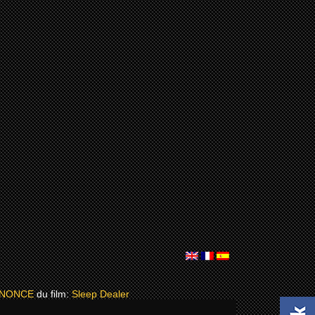
NNONCE
du film:
Sleep Dealer