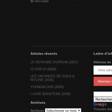
by
AfroTeam
Articles récents
Lettre d’i
LE ROYAUME D’ORÏSHA (2027)
Adresse de 
IS GOD IS (2026)
LES VACANCES DE GOLO &
RITCHIE (2026)
YOUNGBLOOD (2025)
I LOVE BOOSTERS (2026)
Archives
Trouves ton
Archives