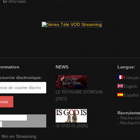
by
AfroTeam
nformation
NEWS
Langue:
courrier électronique:
Français
English
LE ROYAUME D’ORÏSHA
Español
(2027)
Recruteme
-
Recherch
-
Recherch
IS GOD IS (2026)
 film en Streaming