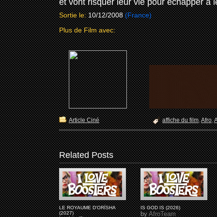
et vont risquer leur vie pour échapper a l
Sortie le:
10/12/2008
(France)
Plus de Film avec:
Article Ciné
affiche du film
,
Afro
,
A
Related Posts
LE ROYAUME D'ORÏSHA
IS GOD IS (2026)
(2027)
by
AfroTeam