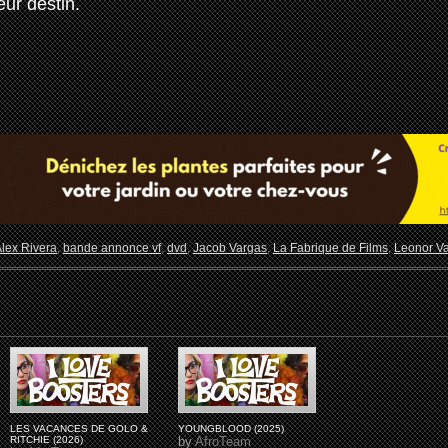
eur destin.
lex Rivera
,
bande annonce vf
,
dvd
,
Jacob Vargas
,
La Fabrique de Films
,
Leonor Va
LES VACANCES DE GOLO &
YOUNGBLOOD (2025)
RITCHIE (2026)
by
AfroTeam