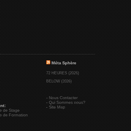
Méta Sphère
72 HEURES (2026)
BELOW (2026)
-
Nous Contacter
-
Qui Sommes nous?
nt:
-
Site Map
e de Stage
e de Formation