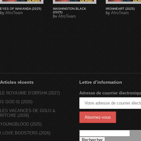
EYES OF WAKANDA (2025)
WASHINGTON BLACK
IRONHEART (2025)
by
AfroTeam
(2025)
by
AfroTeam
by
AfroTeam
Articles récents
Lettre d’information
LE ROYAUME D’ORÏSHA (2027)
Adresse de courrier électroniqu
IS GOD IS (2026)
LES VACANCES DE GOLO &
RITCHIE (2026)
YOUNGBLOOD (2025)
I LOVE BOOSTERS (2026)