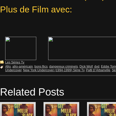
Plus de Film avec:
Les Séries Tv
Afro
,
afro-américain
,
bons flics
,
dangereux criminels
,
Dick Wolf
,
dvd
,
Eddie Torr
Undercover
,
New York Undercover (1994-1999) Série Tv
,
Patti D’Arbanville
,
Sé
Related Posts