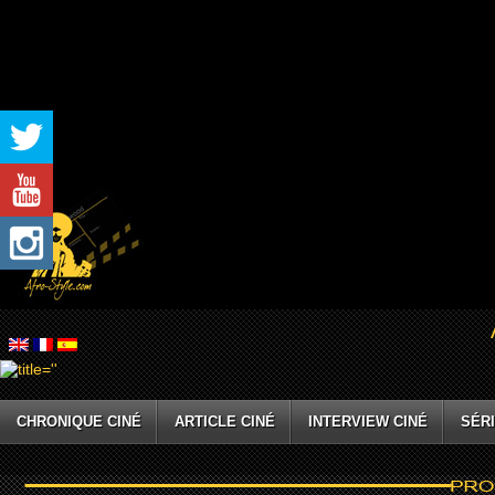
CHRONIQUE CINÉ
ARTICLE CINÉ
INTERVIEW CINÉ
SÉRI