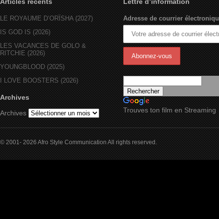
Articles récents
Lettre d’information
LE ROYAUME D’ORÏSHA (2027)
Adresse de courrier électroniqu
IS GOD IS (2026)
LES VACANCES DE GOLO &
RITCHIE (2026)
YOUNGBLOOD (2025)
I LOVE BOOSTERS (2026)
Archives
Trouves ton film en Streaming
Archives
© 2001- 2026 Afro Style Communication All rights reserved.