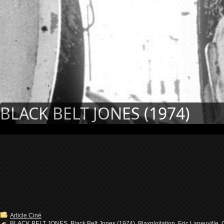
BLACK BELT JONES (1974)
Article Ciné
BLACK BELT JONES
,
Black Belt Jones (1974)
,
Blaxploitation
,
Eric Laneuville
,