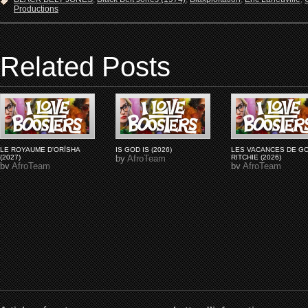
Productions
Related Posts
LE ROYAUME D'ORÏSHA
IS GOD IS (2026)
LES VACANCES DE G
(2027)
by
AfroTeam
RITCHIE (2026)
by
AfroTeam
by
AfroTeam