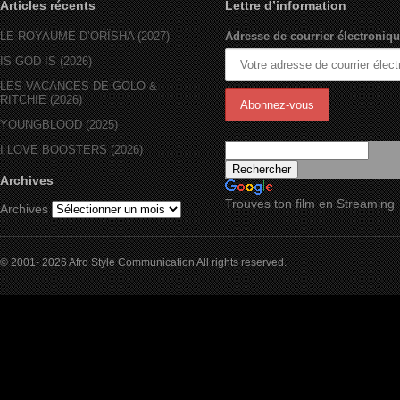
Articles récents
Lettre d’information
LE ROYAUME D’ORÏSHA (2027)
Adresse de courrier électroniqu
IS GOD IS (2026)
LES VACANCES DE GOLO &
RITCHIE (2026)
YOUNGBLOOD (2025)
I LOVE BOOSTERS (2026)
Archives
Trouves ton film en Streaming
Archives
© 2001- 2026 Afro Style Communication All rights reserved.